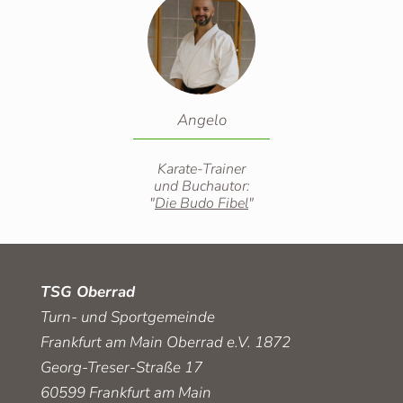
Angelo
Karate-Trainer
und Buchautor:
"
Die Budo Fibel
"
TSG Oberrad
Turn- und Sportgemeinde
Frankfurt am Main Oberrad e.V. 1872
Georg-Treser-Straße 17
60599 Frankfurt am Main