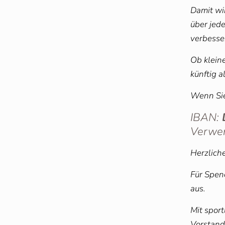
Damit wi
über jed
verbesse
Ob klein
künftig 
Wenn Sie
IBAN:
Verwe
Herzlich
Für Spen
aus.
Mit spor
Vorstand