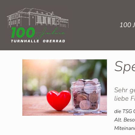
100 J
Spe
Sehr g
liebe 
die TSG 
Alt. Beso
Miteinand